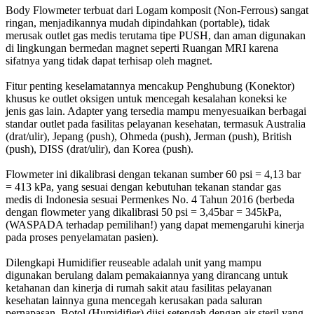
Body Flowmeter terbuat dari Logam komposit (Non-Ferrous) sangat
ringan, menjadikannya mudah dipindahkan (portable), tidak
merusak outlet gas medis terutama tipe PUSH, dan aman digunakan
di lingkungan bermedan magnet seperti Ruangan MRI karena
sifatnya yang tidak dapat terhisap oleh magnet.
Fitur penting keselamatannya mencakup Penghubung (Konektor)
khusus ke outlet oksigen untuk mencegah kesalahan koneksi ke
jenis gas lain. Adapter yang tersedia mampu menyesuaikan berbagai
standar outlet pada fasilitas pelayanan kesehatan, termasuk Australia
(drat/ulir), Jepang (push), Ohmeda (push), Jerman (push), British
(push), DISS (drat/ulir), dan Korea (push).
Flowmeter ini dikalibrasi dengan tekanan sumber 60 psi = 4,13 bar
= 413 kPa, yang sesuai dengan kebutuhan tekanan standar gas
medis di Indonesia sesuai Permenkes No. 4 Tahun 2016 (berbeda
dengan flowmeter yang dikalibrasi 50 psi = 3,45bar = 345kPa,
(WASPADA terhadap pemilihan!) yang dapat memengaruhi kinerja
pada proses penyelamatan pasien).
Dilengkapi Humidifier reuseable adalah unit yang mampu
digunakan berulang dalam pemakaiannya yang dirancang untuk
ketahanan dan kinerja di rumah sakit atau fasilitas pelayanan
kesehatan lainnya guna mencegah kerusakan pada saluran
pernapasan. Botol (Humidifier) diisi setengah dengan air steril yang